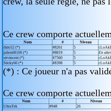
crew, la seule règle, ne pas l
Ce crew comporte actuelle
Nom
#
Niveau
dido52
(*)
#8261
5
cLoAkI
julien68100
(*)
#8819
5
En atten
sirvincent
(*)
#7560
5
cLoAkI
Sticky60
(*)
#8398
5
cLoAkI
(*) : Ce joueur n'a pas vali
Ce crew comporte actuelle
Nom
#
Niveau
UltraTek
#948
26