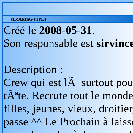
cLoAkInG sTyLe
Créé le
2008-05-31
.
Son responsable est
sirvinc
Description :
Crew qui est lÃ surtout pour
tÃªte. Recrute tout le mond
filles, jeunes, vieux, droitier
passe ^^ Le Prochain à laiss