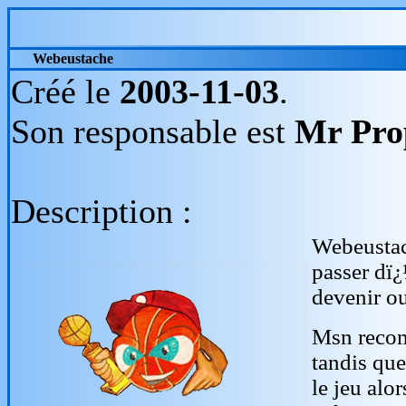
Webeustache
Créé le
2003-11-03
.
Son responsable est
Mr Pro
Description :
Webeustach
passer dï¿
devenir ou
Msn recom
tandis que
le jeu alo