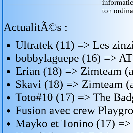
informatic
ton ordina
ActualitÃ©s :
Ultratek (11) => Les zin
bobbylaguepe (16) => AT
Erian (18) => Zimteam (a
Skavi (18) => Zimteam (a
Toto#10 (17) => The Bad
Fusion avec crew Playgr
Mayko et Tonino (17) =