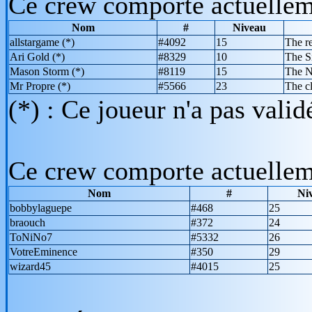
Ce crew comporte actuelle
Nom
#
Niveau
allstargame
(*)
#4092
15
The re
Ari Gold
(*)
#8329
10
The S
Mason Storm
(*)
#8119
15
The Na
Mr Propre
(*)
#5566
23
The c
(*) : Ce joueur n'a pas vali
Ce crew comporte actuelle
Nom
#
Ni
bobbylaguepe
#468
25
braouch
#372
24
ToNiNo7
#5332
26
VotreEminence
#350
29
wizard45
#4015
25