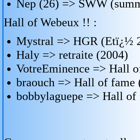
Nep (26) => SWW (summ
Hall of Webeux !! :
Mystral => HGR (Etï¿½ 2
Haly => retraite (2004)
VotreEminence => Hall o
braouch => Hall of fame 
bobbylaguepe => Hall of 